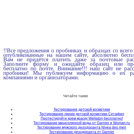
!!Все предложения о пробниках и образцах со всего
опубликованные на нашем сайте, абсолютно беспл
Вам не придётся платить даже за почтовые рас
Заполните форму и ожидайте образец или пр
бесплатно по почте. Внимание!!! наш сайт не рас
пробники! Мы публикуем информацию о их ра
компаниями и организаторами.
Читайте также
Тестирование детской косметики
Тестирование линии детской косметики Сетафил
Протестируйте крем краску Wellaton бесплатно!
Тестирование мицеллярной воды от Garnier и Woman.ru
Тестирование мужского дезодоранта Nivea deo men
Тестирование дезодоранта от Garnier