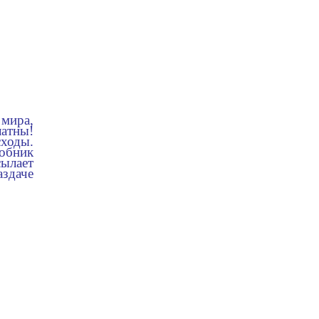
 мира,
атны!
ходы.
обник
сылает
здаче