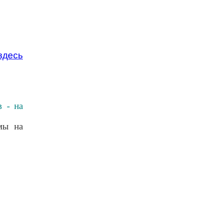
здесь
в - на
мы на