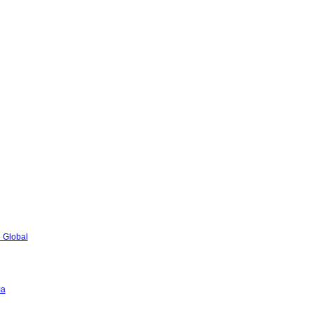
 Global
ла