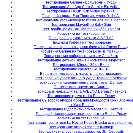
Тестирование Garnier «Волшебный Уход»
Тестирование Anti-Age Care Garnier Bio Active
Тестирование НОВИНОК Vichy! Украина.
Тест-драйв крема Eau Thermale Avène YsthéАl!
Тестирование увлажняющего крема для лица Mennen
Тестирование Maybelline Baby Skin
Тест-драйв крема Eau Thermale Avène YsthéАl
Косметика на тестирование
Тест-драйв дермокосметики A-DERMA
Продукты Weleda на тестирование
Тестирование спрея от жирного блеска La Roche-Posay
Косметика Garnier на тестирование из Франции
Тестирование наборов косметики Лизабокс
Тестирование детской зимней косметики "Морозко"
Тестирование Mineral 89 от Виши
Тестирование средств GARNIER
Верантол - молодость красоты на тестирование
Тестирование увлажняющего ухода Toleriane Sensitive
Тестирование ланолин-крема Sensitive от Dermosil
Тестирование косметики Биокон
Тест-драйв крема для тела AVEENO Derma Интенсив
Тестирование крема от La Roche-Posay
Тестирование Сыворотки-Корректора для Молодости Кожи Anti-Age
от Yves Rocher
Тестирование гидрофильного масла Shu Uemura
Тест-драйв солнцезащитных средств La Roche-Posay
Косметика на тестирование
Тест-драйв нового геля La Roche-Posay Effaclar для лица и те
Тестирование ампул Revitalift Филлер
Тест-драйв гиалуроновых сывороток SkinCeuticals