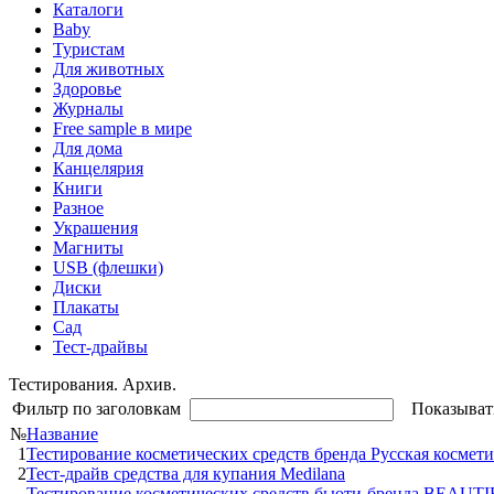
Каталоги
Baby
Туристам
Для животных
Здоровье
Журналы
Free sample в мире
Для дома
Канцелярия
Книги
Разное
Украшения
Магниты
USB (флешки)
Диски
Плакаты
Сад
Тест-драйвы
Тестирования. Архив.
Фильтр по заголовкам
Показыват
№
Название
1
Тестирование косметических средств бренда Русская космет
2
Тест-драйв средства для купания Medilana
Тестирование косметических средств бьюти-бренда BEAUTI