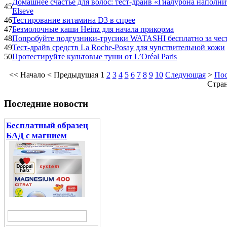
Домашнее счастье для волос: тест-драйв «Гиалурона наполни
45
Elseve
46
Тестирование витамина D3 в спрее
47
Безмолочные каши Heinz для начала прикорма
48
Попробуйте подгузники-трусики WATASHI бесплатно за чес
49
Тест-драйв средств La Roche-Posay для чувствительной кожи
50
Протестируйте культовые туши от L’Oréal Paris
<<
Начало
<
Предыдущая
1
2
3
4
5
6
7
8
9
10
Следующая
>
Пос
Cтран
Последние новости
Бесплатный образец
БАД с магнием