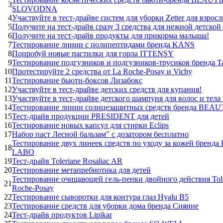
3
SLOVODNA
4
Участвуйте в тест-драйве систем для уборки Zetter для взросл
5
Получите на тест-драйв сразу 3 средства для нежной детской
6
Получите на тест-драйв продукты для прикорма малыша!
7
Тестирование линии с полипептидами бренда KANS
8
Попробуй новые пастилки для горла ITTENSY
9
Тестирование подгузников и подгузников-трусиков бренда T
10
Протестируйте 2 средства от La Roche-Posay и Vichy
11
Тестирование бьюти-боксов Лизабокс
12
Участвуйте в тест-драйве детских средств для купания!
13
Участвуйте в тест-драйве детского шампуня для волос и тела
14
Тестирование линии солнцезащитных средств бренда BEAU
15
Тест-драйв продукции PRESIDENT для детей
16
Тестирование новых капсул для стирки Eclips
17
Набор паст Лесной бальзам" с дозатором бесплатно
Тестирование двух линеек средств по уходу за кожей бренд
18
LABO
19
Тест-драйв Toleriane Rosaliac AR
20
Тестирование метапребиотика для детей
Тестирование очищающей гель-пенки двойного действия Tole
21
Roche-Posay
22
Тестирование сыворотки для контура глаз Hyalu B5
23
Тестирование средств для уборки дома бренда Сияние
24
Тест-драйв продуктов Lipikar