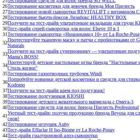
25
Тестирование средств для волос бренда SO WELL
26
Тестирование косметики для девочек бренда Моя Прелесть
27
Тестирование новой сыворотки REVITALIFT с витамином С
28
Тестирование бьюти-боксов Лизабокс HEALTHY BOX
29
Получите на тест-драйв ультратонкие вкладыши для груди K
30
Тест-драйв спрей-сыворотки для волос Elseve 10 в 1
31
Тестирование сыворотки «Ниацинамид 10» от La Roche-Posa
Протестируйте тканевую маску и патчи с пробиотиками от Ga
32
Naturals
Получите на тест-драйв суперновинку — ультратонкие подг
33
Mama's BOSS!
Протестируй детские настольные игры бренда "Настольные 
34
Стиль жизни"
35
Тестирование газоотводных трубочек Windi
Попробуйте новинки детской косметики и средств для стир
36
Kodomo
37
Получите на тест-драйв крем под подгузник!
38
Тестирование подгузников KIOSHI
39
Тестирование детского жевательного мармелада с Омега-3
40
Тестирование средств для волос бренда Прелесть Professional
Уютный тест-драйв: получи продукцию бренда Beyosa для с
41
снов!
42
Тестирование игрушек Auby
43
Тест-драйв Effaclar H Iso-Biome от La Roche-Posay
44
Тест-драйв гиалуроновой алоэ-сыворотки