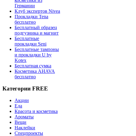
косметики из
Германии
Клуб экспертов Nivea
Прокладки Tena
бесплатно
Бесплатный образец
подгузника и магнит
Бесплатные
прокладки Seni
Бесплатные тампоны
и прокладки U by
Kotex
Бесплатная сумка
Косметика AHAVA
бесплатно
Категории FREE
Акции
Еда
Красота и косметика
Ароматы
Вещи
Наклейки
Спецпроекты