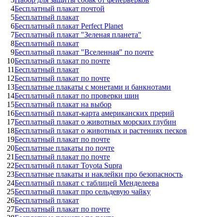
4
Бесплатный плакат почтой
5
Бесплатный плакат
6
Бесплатный плакат Perfect Planet
7
Бесплатный плакат "Зеленая планета"
8
Бесплатный плакат
9
Бесплатный плакат "Вселенная" по почте
10
Бесплатный плакат по почте
11
Бесплатный плакат
12
Бесплатный плакат по почте
13
Бесплатные плакаты с монетами и банкнотами
14
Бесплатный плакат по проверки шин
15
Бесплатный плакат на выбор
16
Бесплатный плакат-карта американских прерий
17
Бесплатный плакат о животных морских глубин
18
Бесплатный плакат о животных и растениях песков
19
Бесплатный плакат по почте
20
Бесплатные плакаты по почте
21
Бесплатный плакат по почте
22
Бесплатный плакат Toyota Supra
23
Бесплатные плакаты и наклейки про безопасность
24
Бесплатный плакат с таблицей Менделеева
25
Бесплатный плакат про сельдевую чайку
26
Бесплатный плакат
27
Бесплатный плакат по почте