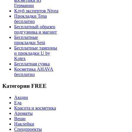
косметики из
Германии
Клуб экспертов Nivea
Прокладки Tena
бесплатно
Бесплатный образец
подгузника и магнит
Бесплатные
прокладки Seni
Бесплатные тампоны
и прокладки U by
Kotex
Бесплатная сумка
Косметика AHAVA
бесплатно
Категории FREE
Акции
Еда
Красота и косметика
Ароматы
Вещи
Наклейки
Спецпроекты