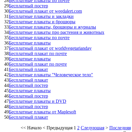
28
Бесплатные плакаты по почте
29
Бесплатный постер
30
Бесплатный плакат от weedalert.com
31
Бесплатные плакаты и закладки
32
Бесплатные плакаты и брошюры
33
Бесплатные плакаты, брошюры и журналы
34
Бесплатные плакаты про растения и животных
35
Бесплатные плакаты по почте
36
Бесплатные плакаты
37
Бесплатный плакат от worldvegetarianday
38
Бесплатный плакат по почте
39
Бесплатные плакаты
40
Бесплатный плакат по почте
41
Бесплатный плакат
42
Бесплатные плакаты "Человеческое тело"
43
Бесплатный плакат
44
Бесплатный постер
45
Бесплатные плакаты
46
Бесплатный постер
47
Бесплатные плакаты и DVD
48
Бесплатный постер
49
Бесплатные плакаты от Maplesoft
50
Бесплатный плакат
<<
Начало
<
Предыдущая
1
2
Следующая
>
Последняя