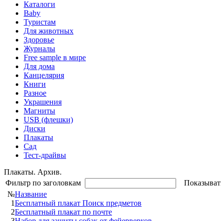
Каталоги
Baby
Туристам
Для животных
Здоровье
Журналы
Free sample в мире
Для дома
Канцелярия
Книги
Разное
Украшения
Магниты
USB (флешки)
Диски
Плакаты
Сад
Тест-драйвы
Плакаты. Архив.
Фильтр по заголовкам
Показыват
№
Название
1
Бесплатный плакат Поиск предметов
2
Бесплатный плакат по почте
3
Набор для защиты собак от фейерверков