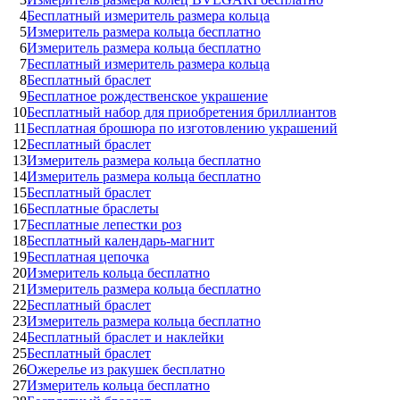
4
Бесплатный измеритель размера кольца
5
Измеритель размера кольца бесплатно
6
Измеритель размера кольца бесплатно
7
Бесплатный измеритель размера кольца
8
Бесплатный браслет
9
Бесплатное рождественское украшение
10
Бесплатный набор для приобретения бриллиантов
11
Бесплатная брошюра по изготовлению украшений
12
Бесплатный браслет
13
Измеритель размера кольца бесплатно
14
Измеритель размера кольца бесплатно
15
Бесплатный браслет
16
Бесплатные браслеты
17
Бесплатные лепестки роз
18
Бесплатный календарь-магнит
19
Бесплатная цепочка
20
Измеритель кольца бесплатно
21
Измеритель размера кольца бесплатно
22
Бесплатный браслет
23
Измеритель размера кольца бесплатно
24
Бесплатный браслет и наклейки
25
Бесплатный браслет
26
Ожерелье из ракушек бесплатно
27
Измеритель кольца бесплатно