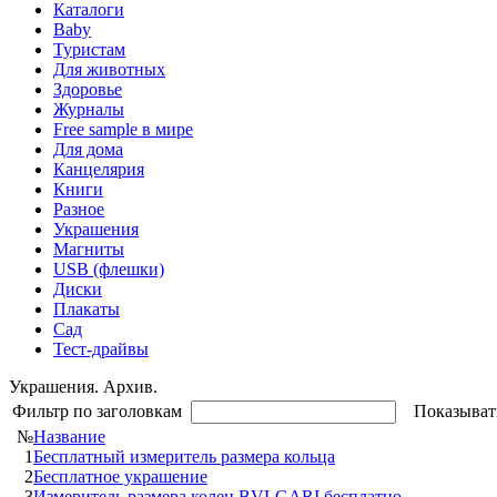
Каталоги
Baby
Туристам
Для животных
Здоровье
Журналы
Free sample в мире
Для дома
Канцелярия
Книги
Разное
Украшения
Магниты
USB (флешки)
Диски
Плакаты
Сад
Тест-драйвы
Украшения. Архив.
Фильтр по заголовкам
Показыват
№
Название
1
Бесплатный измеритель размера кольца
2
Бесплатное украшение
3
Измеритель размера колец BVLGARI бесплатно