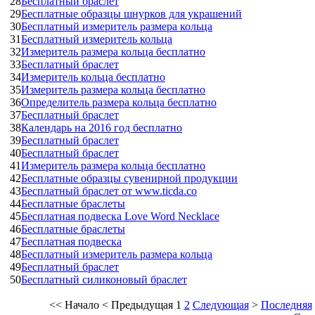
28
Бесплатный браслет
29
Бесплатные образцы шнурков для украшений
30
Бесплатный измеритель размера кольца
31
Бесплатный измеритель кольца
32
Измеритель размера кольца бесплатно
33
Бесплатный браслет
34
Измеритель кольца бесплатно
35
Измеритель размера кольца бесплатно
36
Определитель размера кольца бесплатно
37
Бесплатный браслет
38
Календарь на 2016 год бесплатно
39
Бесплатный браслет
40
Бесплатный браслет
41
Измеритель размера кольца бесплатно
42
Бесплатные образцы сувенирной продукции
43
Бесплатный браслет от www.ticda.co
44
Бесплатные браслеты
45
Бесплатная подвеска Love Word Necklace
46
Бесплатные браслеты
47
Бесплатная подвеска
48
Бесплатный измеритель размера кольца
49
Бесплатный браслет
50
Бесплатный силиконовый браслет
<<
Начало
<
Предыдущая
1
2
Следующая
>
Последняя