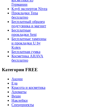
косметики из
Германии
Клуб экспертов Nivea
Прокладки Tena
бесплатно
Бесплатный образец
подгузника и магнит
Бесплатные
прокладки Seni
Бесплатные тампоны
и прокладки U by
Kotex
Бесплатная сумка
Косметика AHAVA
бесплатно
Категории FREE
Акции
Еда
Красота и косметика
Ароматы
Вещи
Наклейки
Спецпроекты