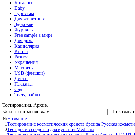
Каталоги
Baby
Туристам
Для животных
Здоровье
Журналы
Free sample в мире
Для дома
Канцелярия
Книги
Разное
Украшения
Магниты
USB (флешки)
Диски
Плакаты
Сад
Тест-драйвы
Тестирования. Архив.
Фильтр по заголовкам
Показыват
№
Название
1
Тестирование косметических средств бренда Русская космет
2
Тест-драйв средства для купания Medilana
Тестирование косметических средств бьюти-бренда BEAUTI