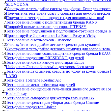
3
SLOVODNA
4
Участвуйте в тест-драйве систем для уборки Zetter для взросл
5
Получите на тест-драйв сразу 3 средства для нежной детской
6
Получите на тест-драйв продукты для прикорма малыша!
7
Тестирование линии с полипептидами бренда KANS
8
Попробуй новые пастилки для горла ITTENSY
9
Тестирование подгузников и подгузников-трусиков бренда T
10
Протестируйте 2 средства от La Roche-Posay и Vichy
11
Тестирование бьюти-боксов Лизабокс
12
Участвуйте в тест-драйве детских средств для купания!
13
Участвуйте в тест-драйве детского шампуня для волос и тела
14
Тестирование линии солнцезащитных средств бренда BEAU
15
Тест-драйв продукции PRESIDENT для детей
16
Тестирование новых капсул для стирки Eclips
17
Набор паст Лесной бальзам" с дозатором бесплатно
Тестирование двух линеек средств по уходу за кожей бренд
18
LABO
19
Тест-драйв Toleriane Rosaliac AR
20
Тестирование метапребиотика для детей
Тестирование очищающей гель-пенки двойного действия Tole
21
Roche-Posay
22
Тестирование сыворотки для контура глаз Hyalu B5
23
Тестирование средств для уборки дома бренда Сияние
24
Тест-драйв продуктов Lipikar