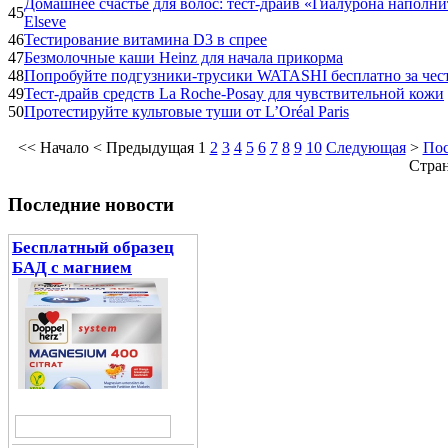
Домашнее счастье для волос: тест-драйв «Гиалурона наполни
45
Elseve
46
Тестирование витамина D3 в спрее
47
Безмолочные каши Heinz для начала прикорма
48
Попробуйте подгузники-трусики WATASHI бесплатно за чес
49
Тест-драйв средств La Roche-Posay для чувствительной кожи
50
Протестируйте культовые туши от L’Oréal Paris
<<
Начало
<
Предыдущая
1
2
3
4
5
6
7
8
9
10
Следующая
>
Пос
Cтран
Последние новости
Бесплатный образец
БАД с магнием