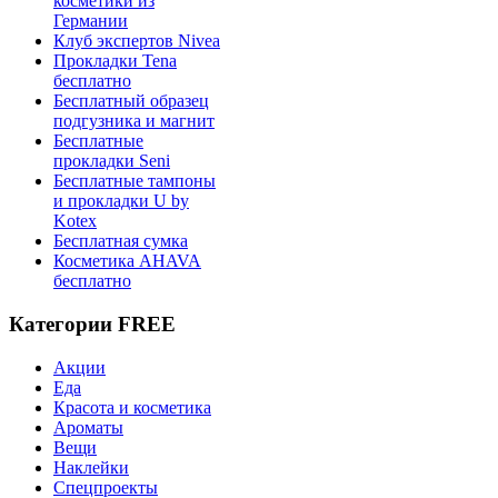
косметики из
Германии
Клуб экспертов Nivea
Прокладки Tena
бесплатно
Бесплатный образец
подгузника и магнит
Бесплатные
прокладки Seni
Бесплатные тампоны
и прокладки U by
Kotex
Бесплатная сумка
Косметика AHAVA
бесплатно
Категории FREE
Акции
Еда
Красота и косметика
Ароматы
Вещи
Наклейки
Спецпроекты