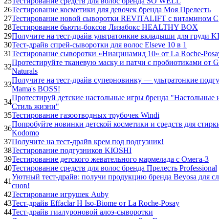
25
Тестирование средств для волос бренда SO WELL
26
Тестирование косметики для девочек бренда Моя Прелесть
27
Тестирование новой сыворотки REVITALIFT с витамином С
28
Тестирование бьюти-боксов Лизабокс HEALTHY BOX
29
Получите на тест-драйв ультратонкие вкладыши для груди K
30
Тест-драйв спрей-сыворотки для волос Elseve 10 в 1
31
Тестирование сыворотки «Ниацинамид 10» от La Roche-Posa
Протестируйте тканевую маску и патчи с пробиотиками от Ga
32
Naturals
Получите на тест-драйв суперновинку — ультратонкие подг
33
Mama's BOSS!
Протестируй детские настольные игры бренда "Настольные 
34
Стиль жизни"
35
Тестирование газоотводных трубочек Windi
Попробуйте новинки детской косметики и средств для стир
36
Kodomo
37
Получите на тест-драйв крем под подгузник!
38
Тестирование подгузников KIOSHI
39
Тестирование детского жевательного мармелада с Омега-3
40
Тестирование средств для волос бренда Прелесть Professional
Уютный тест-драйв: получи продукцию бренда Beyosa для с
41
снов!
42
Тестирование игрушек Auby
43
Тест-драйв Effaclar H Iso-Biome от La Roche-Posay
44
Тест-драйв гиалуроновой алоэ-сыворотки