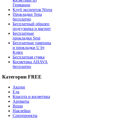
косметики из
Германии
Клуб экспертов Nivea
Прокладки Tena
бесплатно
Бесплатный образец
подгузника и магнит
Бесплатные
прокладки Seni
Бесплатные тампоны
и прокладки U by
Kotex
Бесплатная сумка
Косметика AHAVA
бесплатно
Категории FREE
Акции
Еда
Красота и косметика
Ароматы
Вещи
Наклейки
Спецпроекты