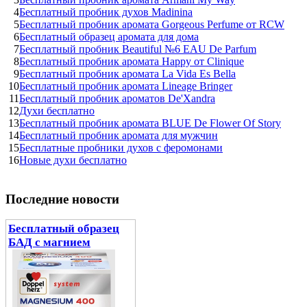
4
Бесплатный пробник духов Madinina
5
Бесплатный пробник аромата Gorgeous Perfume от RCW
6
Бесплатный образец аромата для дома
7
Бесплатный пробник Beautiful №6 EAU De Parfum
8
Бесплатный пробник аромата Happy от Clinique
9
Бесплатный пробник аромата La Vida Es Bella
10
Бесплатный пробник аромата Lineage Bringer
11
Бесплатный пробник ароматов De'Xandra
12
Духи бесплатно
13
Бесплатный пробник аромата BLUE De Flower Of Story
14
Бесплатный пробник аромата для мужчин
15
Бесплатные пробники духов с феромонами
16
Новые духи бесплатно
Последние новости
Бесплатный образец
БАД с магнием