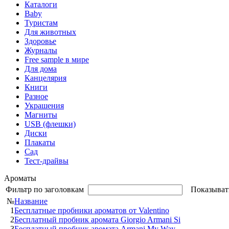
Каталоги
Baby
Туристам
Для животных
Здоровье
Журналы
Free sample в мире
Для дома
Канцелярия
Книги
Разное
Украшения
Магниты
USB (флешки)
Диски
Плакаты
Сад
Тест-драйвы
Ароматы
Фильтр по заголовкам
Показыват
№
Название
1
Бесплатные пробники ароматов от Valentino
2
Бесплатный пробник аромата Giorgio Armani Si
3
Бесплатный пробник аромата Armani My Way