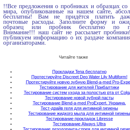
!!Все предложения о пробниках и образцах со 
мира, опубликованные на нашем сайте, абсо
бесплатны! Вам не придётся платить да
почтовые расходы. Заполните форму и ожи
образец или пробник бесплатно по по
Внимание!!! наш сайт не рассылает пробник
публикуем информацию о их раздаче компани
организаторами.
Читайте также
Прокладки Tena бесплатно
Протeстируйте Discreet Deo Water Lily Multiform!
Протестируйте новую зубную Blend-a-med Pro-Expe
Тестирование для жителей Прибалтики
Тестирование систем ухода за полостью рта от Colg
Тестирование новой зубной пасты
Тестирование Blend-a-med ProExpert. Украина.
Тест-драйв геля для интимной гигиены
Тестирование жидкого мыла для интимной гигиен
Тестирование прокладок Libresse
Тестирование Always Ultra
Тестирование дезодоранта-спрея для интимной гиги