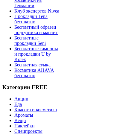
косметики из
Германии
Клуб экспертов Nivea
Прокладки Tena
бесплатно
Бесплатный образец
подгузника и магнит
Бесплатные
прокладки Seni
Бесплатные тампоны
и прокладки U by
Kotex
Бесплатная сумка
Косметика AHAVA
бесплатно
Категории FREE
Акции
Еда
Красота и косметика
Ароматы
Вещи
Наклейки
Спецпроекты