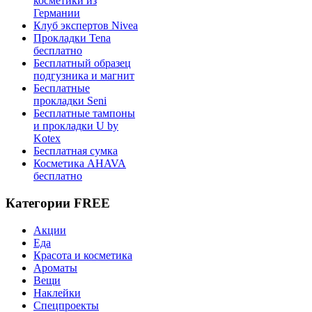
косметики из
Германии
Клуб экспертов Nivea
Прокладки Tena
бесплатно
Бесплатный образец
подгузника и магнит
Бесплатные
прокладки Seni
Бесплатные тампоны
и прокладки U by
Kotex
Бесплатная сумка
Косметика AHAVA
бесплатно
Категории FREE
Акции
Еда
Красота и косметика
Ароматы
Вещи
Наклейки
Спецпроекты